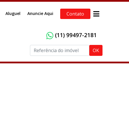
Aluguel
Anuncie Aqui
Contato
(11) 99497-2181
OK